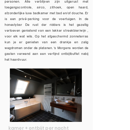
personen. Alle verblijven zijn uitgerust met
toegangscontrole, airco, zithoek, open haard,
afzonderlijke luxe badkamer met bad en/of douche. Er
is een privé-parking voor de voertuigen. In de
honestybar De rust der ridders is het gezellig
vertoeven genietend van een lekker streekbier/wijn ,
voor elk wat wils. Op het afgeschermd zonneterras
kun je er genieten van een drankje en zalig
wegdromen onder de platanen. ‘s Morgens worden de
gasten verwend aan een verfijnd ontbijtbuffet nabij
het haardvuur.
kamer + ontbijt per nacht