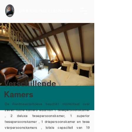
De Rentmeesterhoeve
Verschillende
Kamers
De Rentmeesterhoeve beschikt momenteel over
zeven ruime kamers waarvan 1 tweepersoonskamer
, 2 deluxe tweepersoonskamer, 1 superior
tweepersoonskamer , 1 driepersoonskamer en twee
vierpersoonskamers , totale capaciteit van 19