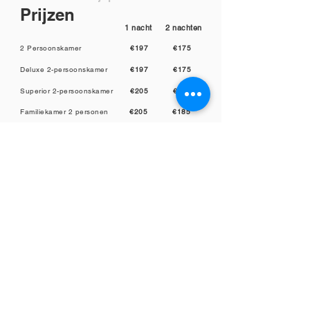
Prijzen
1 nacht
2 nachten
2 Persoonskamer
€197
€175
Deluxe 2-persoonskamer
€197
€175
Superior 2-persoonskamer
€205
€185
Familiekamer 2 personen
€205
€185
Familiekamer 3 personen
€255
€235
Familiekamer 4 personen
€305
€285
Reserveer
CONTACTEER DE RENTMEESTERHOEVE
Reningelstplein 5
8970 Reningelst (Poperinge)