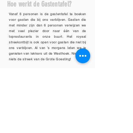
Hoe werkt de Gastentafel?
Vanaf 6 personen is de gastentafel te boeken
voor gasten die bij ons verblijven. Gasten die
met minder zijn dan 6 personen verwijzen we
met veel plezier door naar één van de
toprestaurants in onze buurt. Het royaal
streekontbijt is ook open voor gasten die niet bij
ons verblijven. Al van ’s morgens laten we je
genieten van lekkers uit de Westhoek. Niet voor
niets de streek van de Grote Goesting!
Gastentafel: 55€ per persoon (exclusief
dranken)
Ontbijt: 25€ per persoon
Reserveer
CONTACTEER DE RENTMEESTERHOEVE