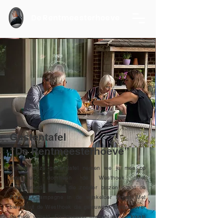
De Rentmeesterhoeve
Gastentafel
“De Rentmeesterhoeve”
Tijdens onze gastentafel nemen we je mee op
smaakreis doorheen de Westhoek. Met
mousserende wijnen die zonder blozen naast de
Franse Champagne in de wijnkelder liggen. Met
bieren uit de Westhoek die gelauwerd worden over
de hele wereld. En tenslotte gerechtjes vol lokale