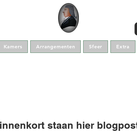
e
Kamers
Arrangementen
Sfeer
Extra
innenkort staan hier blogpos